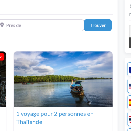
ès de
Trouver
Trouver
w
1 voyage pour 2 personnes en
Thaïlande