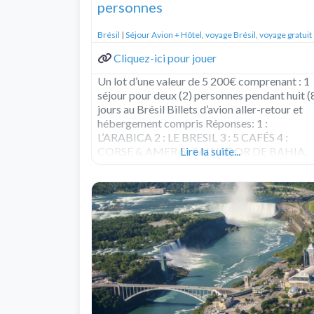
personnes
Brésil
|
Séjour Avion + Hôtel
,
voyage Brésil
,
voyage gratuit
Cliquez-ici pour jouer
Un lot d’une valeur de 5 200€ comprenant : 1
séjour pour deux (2) personnes pendant huit (
jours au Brésil Billets d’avion aller-retour et
hébergement compris Réponses: 1 :
L’ARABICA 2 : LE BRESIL 3 : 5 CAFÉS 4 :
CORSE & AMER 5 : SALVADOR DE BAHIA,
Lire la suite...
BRESIL 6 : 4350 MILLES