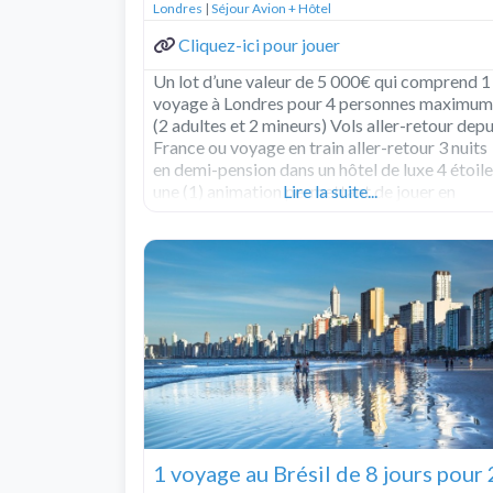
Londres
|
Séjour Avion + Hôtel
Cliquez-ici pour jouer
Un lot d’une valeur de 5 000€ qui comprend 1
voyage à Londres pour 4 personnes maximum
(2 adultes et 2 mineurs) Vols aller-retour depu
France ou voyage en train aller-retour 3 nuits
en demi-pension dans un hôtel de luxe 4 étoil
une (1) animation permettant de jouer en
Lire la suite...
famille dans l’une des meilleures salles
Read
more...
1 voyage au Brésil de 8 jours pour 