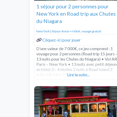
1 séjour pour 2 personnes pour
New York en Road trip aux Chutes
du Niagara
New York
|
Séjour Avion + Hôtel
,
voyage gratuit
Cliquez-ici pour jouer
D’une valeur de 7 000€, ce jeu comprend : 1
voyage pour 2 personnes (Road trip 15 jours 
13 nuits pour les Chutes du Niagara) • Vol AR
Paris – New York • 13 nuits avec petit déjeun
en hôtel 3 – 4 étoiles 2 nuits à Road Island 2
nuits à Boston 2
Read more...
Lire la suite...