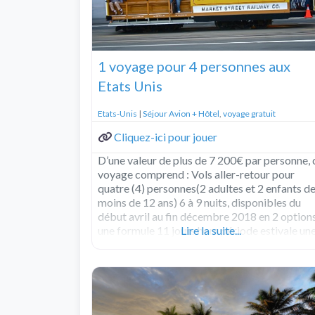
1 voyage pour 4 personnes aux
Etats Unis
Etats-Unis
|
Séjour Avion + Hôtel
,
voyage gratuit
Cliquez-ici pour jouer
D’une valeur de plus de 7 200€ par personne, 
voyage comprend : Vols aller-retour pour
quatre (4) personnes(2 adultes et 2 enfants d
moins de 12 ans) 6 à 9 nuits, disponibles du
début avril au fin décembre 2018 en 2 options
une formule 11 jours hors période estivale un
Lire la suite...
formule 8 jours
Read more...