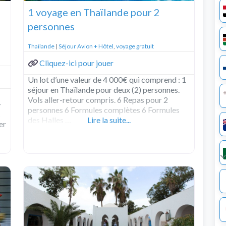
1 voyage en Thaïlande pour 2
personnes
Thailande
|
Séjour Avion + Hôtel
,
voyage gratuit
Cliquez-ici pour jouer
Un lot d’une valeur de 4 000€ qui comprend : 1
séjour en Thaïlande pour deux (2) personnes.
Vols aller-retour compris. 6 Repas pour 2
–
personnes 6 Formules complètes 6 Formules
des Halles …
Lire la suite...
er
Ex