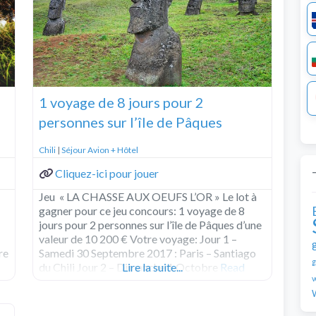
1 voyage de 8 jours pour 2
personnes sur l’île de Pâques
Chili
|
Séjour Avion + Hôtel
Cliquez-ici pour jouer
Jeu « LA CHASSE AUX OEUFS L’OR » Le lot à
gagner pour ce jeu concours: 1 voyage de 8
jours pour 2 personnes sur l’île de Pâques d’une
valeur de 10 200 € Votre voyage: Jour 1 –
re
Samedi 30 Septembre 2017 : Paris – Santiago
g
du Chili Jour 2 – Dimanche 1 Octobre
Lire la suite...
Read
v
more...