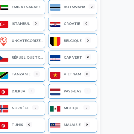
EMIRATS ARABES UNIS
BOTSWANA
0
ISTANBUL
CROATIE
0
0
Expand sub-categories
UNCATEGORIZED
BELGIQUE
0
RÉPUBLIQUE TCHEQUE
CAP VERT
0
TANZANIE
VIETNAM
0
0
DJERBA
PAYS-BAS
0
0
NORVÈGE
MEXIQUE
0
0
TUNIS
MALAISIE
0
0