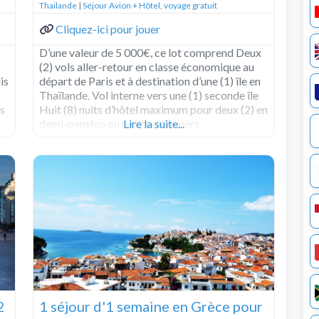
Thailande
|
Séjour Avion + Hôtel
,
voyage gratuit
Cliquez-ici pour jouer
D’une valeur de 5 000€, ce lot comprend Deux
(2) vols aller-retour en classe économique au
is
départ de Paris et à destination d’une (1) île en
Thaïlande. Vol interne vers une (1) seconde île
es
Huit (8) nuits d’hôtel maximum pour deux (2) en
demi-pension ou petits déjeuners.
Lire la suite...
2
1 séjour d'1 semaine en Grèce pour