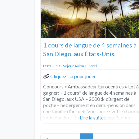
1 cours de langue de 4 semaines à
San Diego, aux États-Unis.
Etats-Unis
|
Séjour Avion + Hôtel
Cliquez-ici pour jouer
Concours « Ambassadeur Eurocentres » Lot à
gagner: – 1 cours* de langue de 4 semaines à
San Diego, aux USA – 2000 $ d’argent de
poche – hébergement en demi-pension dans
une famille d’accueil. Vous aurez votre chamb
individuelle). – 1 assurance voyage *cours
Lire la suite...
d’anglais de votre choix (sous réserve de
disponibilité), 20 à
Read more...