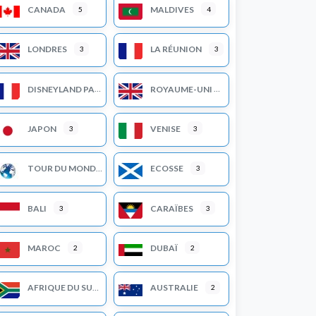
CANADA
MALDIVES
5
4
LONDRES
LA RÉUNION
3
3
DISNEYLAND PARIS
ROYAUME-UNI
JAPON
VENISE
3
3
TOUR DU MONDE
ECOSSE
3
BALI
CARAÏBES
3
3
MAROC
DUBAÏ
2
2
AFRIQUE DU SUD
AUSTRALIE
2