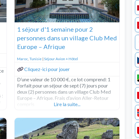
1 séjour d'1 semaine pour 2
personnes dans un village Club Med
Europe – Afrique
Maroc
,
Tunisie
|
Séjour Avion + Hôtel
Cliquez-ici pour jouer
ce
D’une valeur de 10 000 €, ce lot comprend: 1
e
Forfait pour un séjour de sept (7) jours pour
deux (2) personnes dans un village Club Med
 :
Europe – Afrique. Frais d’avion Aller-Retour
e
compris
Lire la suite...