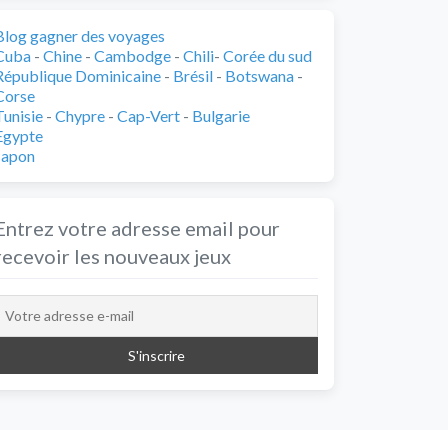
Blog gagner des voyages
Cuba
-
Chine
-
Cambodge
-
Chili
-
Corée du sud
République Dominicaine
-
Brésil
-
Botswana
-
Corse
Tunisie
-
Chypre
-
Cap-Vert
-
Bulgarie
Egypte
Japon
Entrez votre adresse email pour
recevoir les nouveaux jeux