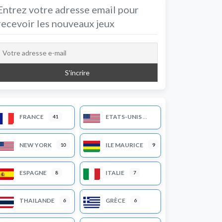
Entrez votre adresse email pour
recevoir les nouveaux jeux
FRANCE
ETATS-UNIS
41
NEW YORK
ILE MAURICE
10
9
ESPAGNE
ITALIE
8
7
THAILANDE
GRÈCE
6
6