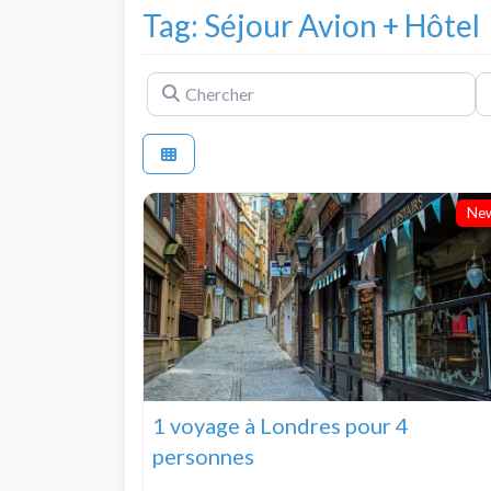
Tag: Séjour Avion + Hôtel
Chercher
Pr
Ne
1 voyage à Londres pour 4
personnes