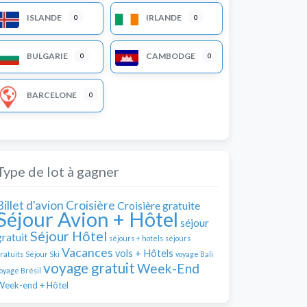
ISLANDE
IRLANDE
0
0
BULGARIE
CAMBODGE
0
0
BARCELONE
0
Type de lot à gagner
Billet d'avion
Croisière
Croisière gratuite
Séjour Avion + Hôtel
séjour
Séjour Hôtel
gratuit
séjours + hotels
séjours
Vacances
vols + Hôtels
ratuits
Séjour Ski
voyage Bali
voyage gratuit
Week-End
oyage Brésil
Week-end + Hôtel