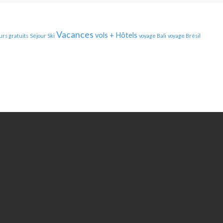
Vacances
vols + Hôtels
urs gratuits
Séjour Ski
voyage Bali
voyage Brésil