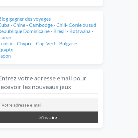
Blog gagner des voyages
Cuba
-
Chine
-
Cambodge
-
Chili
-
Corée du sud
République Dominicaine
-
Brésil
-
Botswana
-
Corse
Tunisie
-
Chypre
-
Cap-Vert
-
Bulgarie
Egypte
Japon
Entrez votre adresse email pour
recevoir les nouveaux jeux