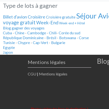
Type de lots à gagner
Séjour Avi
Billet d'avion
Croisière
Croisière gratuite
voyage gratuit
Week-End
Week-end + Hôtel
Blog gagner des voyages
Cuba
-
Chine
-
Cambodge
-
Chili
-
Corée du sud
République Dominicaine
-
Brésil
-
Botswana
-
Corse
Tunisie
-
Chypre
-
Cap-Vert
-
Bulgarie
Egypte
Japon
Blo
Mentions légales
CGU
|
Mentions légales
Photos: visitez des lieux de destination à