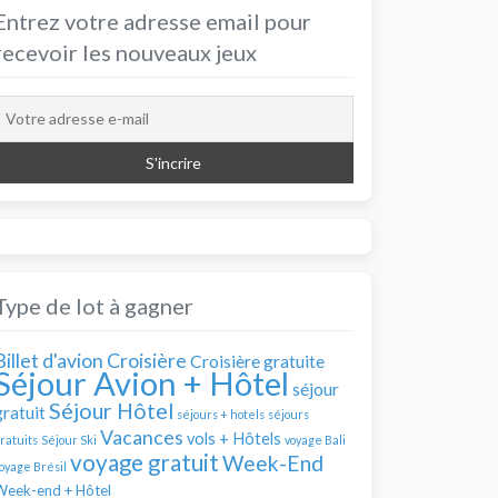
Entrez votre adresse email pour
recevoir les nouveaux jeux
Type de lot à gagner
Billet d'avion
Croisière
Croisière gratuite
Séjour Avion + Hôtel
séjour
Séjour Hôtel
gratuit
séjours + hotels
séjours
Vacances
vols + Hôtels
ratuits
Séjour Ski
voyage Bali
voyage gratuit
Week-End
oyage Brésil
Week-end + Hôtel