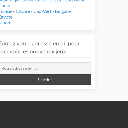
Corse
Tunisie
-
Chypre
-
Cap-Vert
-
Bulgarie
Egypte
Japon
Entrez votre adresse email pour
recevoir les nouveaux jeux