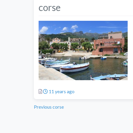
corse
Posted
11 years ago
Previous
Navigation
Previous
corse
post:
de