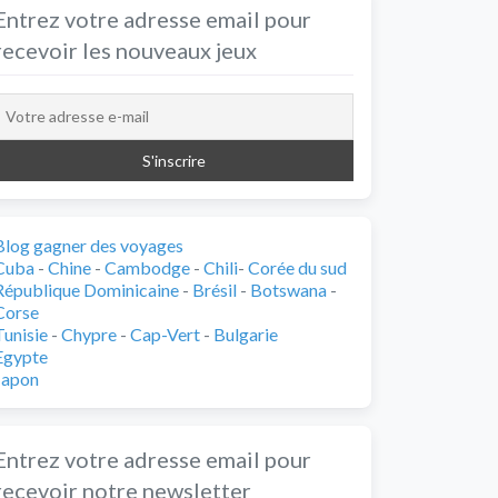
Entrez votre adresse email pour
recevoir les nouveaux jeux
Blog gagner des voyages
Cuba
-
Chine
-
Cambodge
-
Chili
-
Corée du sud
République Dominicaine
-
Brésil
-
Botswana
-
Corse
Tunisie
-
Chypre
-
Cap-Vert
-
Bulgarie
Egypte
Japon
Entrez votre adresse email pour
recevoir notre newsletter