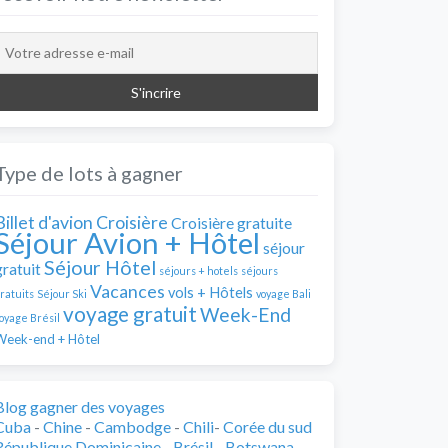
Type de lots à gagner
Billet d'avion
Croisière
Croisière gratuite
Séjour Avion + Hôtel
séjour
Séjour Hôtel
gratuit
séjours + hotels
séjours
Vacances
vols + Hôtels
ratuits
Séjour Ski
voyage Bali
voyage gratuit
Week-End
oyage Brésil
Week-end + Hôtel
Blog gagner des voyages
Cuba
-
Chine
-
Cambodge
-
Chili
-
Corée du sud
République Dominicaine
-
Brésil
-
Botswana
-