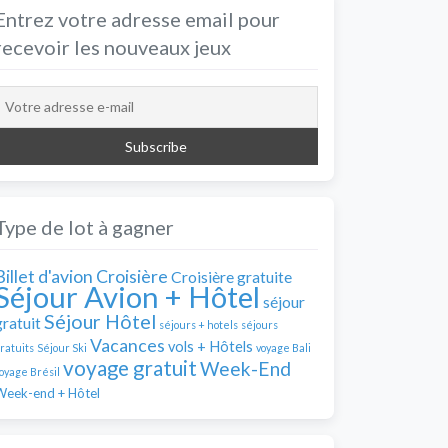
Entrez votre adresse email pour
recevoir les nouveaux jeux
Type de lot à gagner
Billet d'avion
Croisière
Croisière gratuite
Séjour Avion + Hôtel
séjour
Séjour Hôtel
gratuit
séjours + hotels
séjours
Vacances
vols + Hôtels
ratuits
Séjour Ski
voyage Bali
voyage gratuit
Week-End
oyage Brésil
Week-end + Hôtel