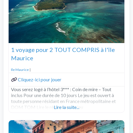
1 voyage pour 2 TOUT COMPRIS à l'île
Maurice
Ile Maurice
|
Cliquez-ici pour jouer
Vous serez logé à l’hôtel 3*** : Coin de mire – Tout
inclus Pour une durée de 10 jours Le jeu est ouvert à
toute personne résidant en France métropolitaine et
DOM TOM Lire le règlement du jeu
Lire la suite...