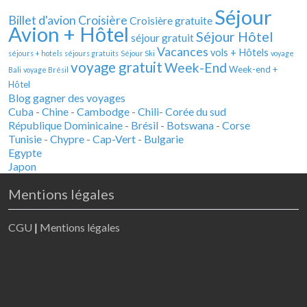
Séjour
Billet d'avion
Croisière
Croisière gratuite
Avion + Hôtel
Séjour Hôtel
séjour gratuit
Vacances
vols + Hôtels
séjours + hotels
séjours gratuits
Séjour Ski
voyage
voyage gratuit
Week-End
Week-end +
Bali
voyage Brésil
Hôtel
Blog gagner des voyages
Cuba
-
Chine
-
Cambodge
-
Chili
-
Corée du sud
République Dominicaine
-
Brésil
-
Botswana
-
Corse
Tunisie
-
Chypre
-
Cap-Vert
-
Bulgarie
Egypte
Japon
Mentions légales
CGU
|
Mentions légales