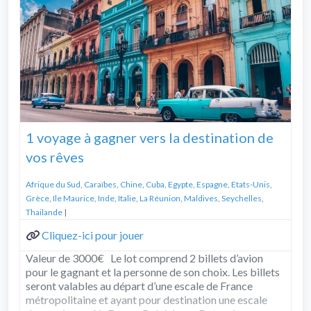
1 voyage à gagner vers la destination de
vos rêves
Afrique du Sud
,
Caraïbes
,
Chine
,
Cuba
,
Egypte
,
Espagne
,
Etats-Unis
,
Grèce
,
Ile Maurice
,
Inde
,
Italie
,
La Réunion
,
Maldives
,
Seychelles
,
Thailande
|
Cliquez-ici pour jouer
Valeur de 3000€ Le lot comprend 2 billets d’avion
pour le gagnant et la personne de son choix. Les billets
seront valables au départ d’une escale de France
métropolitaine et ayant pour destination une escale