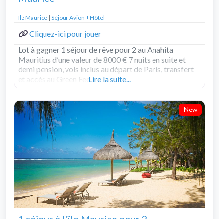
Ile Maurice
|
Séjour Avion + Hôtel
Cliquez-ici pour jouer
Lot à gagner 1 séjour de rêve pour 2 au Anahita
Mauritius d’une valeur de 8000 € 7 nuits en suite et
demi pension, vols inclus au départ de Paris, transfert
et accès au Green Fee.
Lire la suite...
New
1 séjour à l'île Maurice pour 2