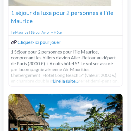
1 séjour de luxe pour 2 personnes à l'île
Maurice
Ile Maurice
|
Séjour Avion + Hôtel
Cliquez-ici pour jouer
1 Séjour pour 2 personnes pour l’île Maurice,
comprenant les billets d’avion Aller-Retour au départ
de Paris (3000 €) + 6 nuits hôtel 5* Le vol ser assuré
par lacompagnie aérienne Air Mauritius
L’hébergement: Hôtel Long Beach 5* (valeur: 2000 €),
en chambre double standard vue mer et demi-pension,
Lire la suite...
offert par SUN RESORTS valeur total
Read more...