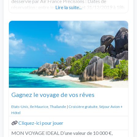
desservie par Air France Précisions : Dates de
réservation : entre le 06/08/2019 et 31/12/2019 à 18h
Lire la suite...
Paris. Dates de
Read more...
Gagnez le voyage de vos rêves
Etats-Unis
,
Ile Maurice
,
Thailande
|
Croisière gratuite
,
Séjour Avion +
Hôtel
Cliquez-ici pour jouer
MON VOYAGE IDEAL D’une valeur de 10 000 €,