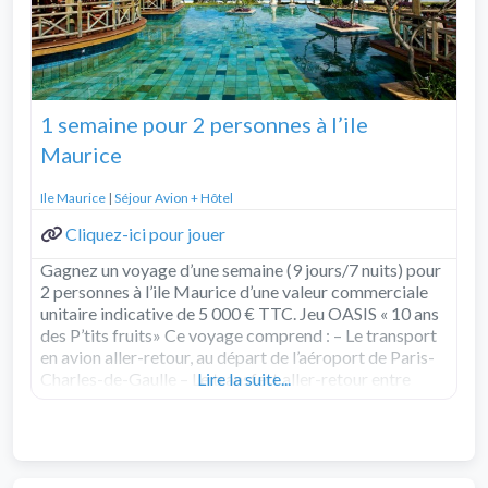
1 semaine pour 2 personnes à l’ile
Maurice
Ile Maurice
|
Séjour Avion + Hôtel
Cliquez-ici pour jouer
Gagnez un voyage d’une semaine (9 jours/7 nuits) pour
2 personnes à l’ile Maurice d’une valeur commerciale
unitaire indicative de 5 000 € TTC. Jeu OASIS « 10 ans
des P’tits fruits» Ce voyage comprend : – Le transport
en avion aller-retour, au départ de l’aéroport de Paris-
Charles-de-Gaulle – Le transfert aller-retour entre
Lire la suite...
l’aéroport et
Read more...