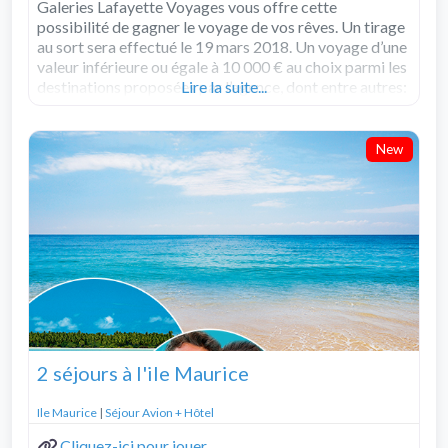
Galeries Lafayette Voyages vous offre cette
possibilité de gagner le voyage de vos rêves. Un tirage
au sort sera effectué le 19 mars 2018. Un voyage d’une
valeur inférieure ou égale à 10 000 € au choix parmi les
destinations proposées par l’agence, dont entre autres:
Lire la suite...
Read more...
New
2 séjours à l'ile Maurice
Ile Maurice
|
Séjour Avion + Hôtel
Cliquez-ici pour jouer