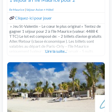
Ile Maurice
|
Séjour Avion + Hôtel
Cliquez-ici pour jouer
» Jeu St-Valentin – Le cœur le plus original » Tentez de
gagner 1 séjour pour 2 à l’île Maurice (valeur: 4488 €
TTC) Le lot est composé de: – 2 billets d’avion gratuits
Aller/Retour (classe économique ). Les billets sont
valables au départ de Paris-Orly – l’île Maurice
uniquement (valeur: 2300 €) . Vol Corsair – 5 nuits
Lire la suite...
d’hôtel pour 2 personnes
Read more...