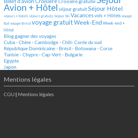
Billet d'avion
Croisière
Croisière gratuite
Avion + Hôtel
Séjour Hôtel
séjour gratuit
Vacances
vols + Hôtels
séjours + hotels
séjours gratuits
Séjour Ski
voyage
voyage gratuit
Week-End
Week-end +
Bali
voyage Brésil
Hôtel
Blog gagner des voyages
Cuba
-
Chine
-
Cambodge
-
Chili
-
Corée du sud
République Dominicaine
-
Brésil
-
Botswana
-
Corse
Tunisie
-
Chypre
-
Cap-Vert
-
Bulgarie
Egypte
Japon
Mentions légales
CGU
|
Mentions légales