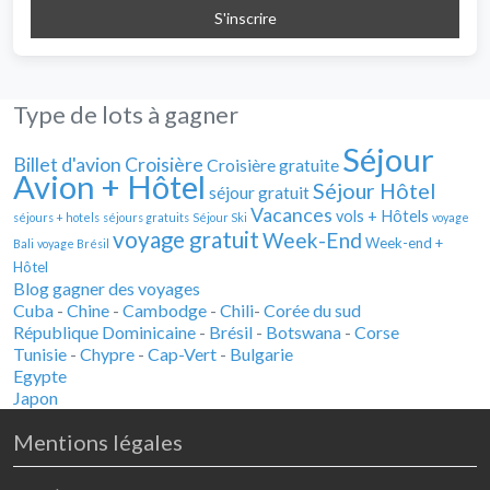
Type de lots à gagner
Séjour
Billet d'avion
Croisière
Croisière gratuite
Avion + Hôtel
Séjour Hôtel
séjour gratuit
Vacances
vols + Hôtels
séjours + hotels
séjours gratuits
Séjour Ski
voyage
voyage gratuit
Week-End
Week-end +
Bali
voyage Brésil
Hôtel
Blog gagner des voyages
Cuba
-
Chine
-
Cambodge
-
Chili
-
Corée du sud
République Dominicaine
-
Brésil
-
Botswana
-
Corse
Tunisie
-
Chypre
-
Cap-Vert
-
Bulgarie
Egypte
Japon
Mentions légales