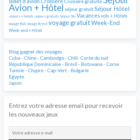
Billet d'avion
Croisière
Croisière gratuite
Avion + Hôtel
Séjour Hôtel
séjour gratuit
Vacances
vols + Hôtels
séjours + hotels
séjours gratuits
Séjour Ski
voyage gratuit
Week-End
voyage Bali
voyage Brésil
Week-end + Hôtel
Blog gagner des voyages
Cuba
-
Chine
-
Cambodge
-
Chili
-
Corée du sud
République Dominicaine
-
Brésil
-
Botswana
-
Corse
Tunisie
-
Chypre
-
Cap-Vert
-
Bulgarie
Egypte
Japon
Entrez votre adresse email pour recevoir
les nouveaux jeux