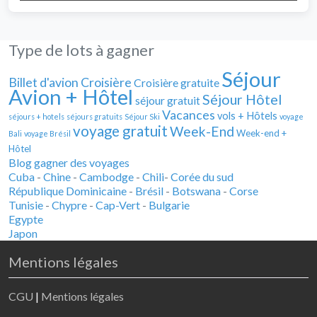
Type de lots à gagner
Séjour
Billet d'avion
Croisière
Croisière gratuite
Avion + Hôtel
Séjour Hôtel
séjour gratuit
Vacances
vols + Hôtels
séjours + hotels
séjours gratuits
Séjour Ski
voyage
voyage gratuit
Week-End
Week-end +
Bali
voyage Brésil
Hôtel
Blog gagner des voyages
Cuba
-
Chine
-
Cambodge
-
Chili
-
Corée du sud
République Dominicaine
-
Brésil
-
Botswana
-
Corse
Tunisie
-
Chypre
-
Cap-Vert
-
Bulgarie
Egypte
Japon
Mentions légales
CGU
|
Mentions légales