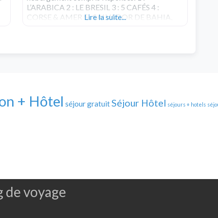
L’ARABICA 2 : LE BRESIL 3 : 5 CAFÉS 4 :
CORSE & AMER 5 : SALVADOR DE BAHIA,
Lire la suite...
BRESIL 6 : 4350 MILLES
on + Hôtel
Séjour Hôtel
séjour gratuit
séjours + hotels
séjo
g de voyage