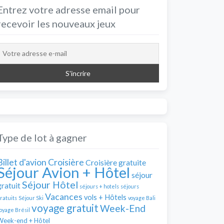
Entrez votre adresse email pour
recevoir les nouveaux jeux
Type de lot à gagner
Billet d'avion
Croisière
Croisière gratuite
Séjour Avion + Hôtel
séjour
Séjour Hôtel
gratuit
séjours + hotels
séjours
Vacances
vols + Hôtels
ratuits
Séjour Ski
voyage Bali
voyage gratuit
Week-End
oyage Brésil
Week-end + Hôtel