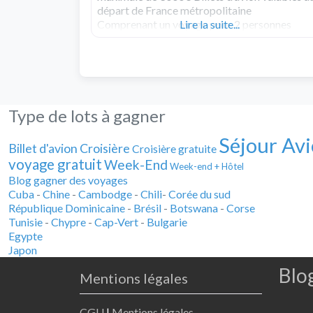
départ de France métropolitaine
Comprenant un voyage pour 2 personnes
Lire la suite...
avec hôtel et petit déjeuner inclus, pour un
séjour d’une semaine. Période : 1/08/2019 au
31/07/2020 Lire le règlement du jeu
Type de lots à gagner
Séjour Avi
Billet d'avion
Croisière
Croisière gratuite
voyage gratuit
Week-End
Week-end + Hôtel
Blog gagner des voyages
Cuba
-
Chine
-
Cambodge
-
Chili
-
Corée du sud
République Dominicaine
-
Brésil
-
Botswana
-
Corse
Tunisie
-
Chypre
-
Cap-Vert
-
Bulgarie
Egypte
Japon
Blo
Mentions légales
CGU
|
Mentions légales