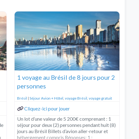
1 voyage au Brésil de 8 jours pour 2
personnes
Brésil
|
Séjour Avion + Hôtel
,
voyage Brésil
,
voyage gratuit
Cliquez-ici pour jouer
Un lot d’une valeur de 5 200€ comprenant : 1
de
séjour pour deux (2) personnes pendant huit (8)
jours au Brésil Billets d’avion aller-retour et
u
hébergement compris Réponses: 1 :