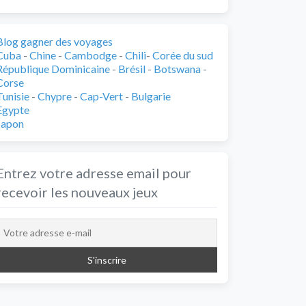
Blog gagner des voyages
Cuba
-
Chine
-
Cambodge
-
Chili
-
Corée du sud
République Dominicaine
-
Brésil
-
Botswana
-
Corse
Tunisie
-
Chypre
-
Cap-Vert
-
Bulgarie
Egypte
Japon
Entrez votre adresse email pour
recevoir les nouveaux jeux