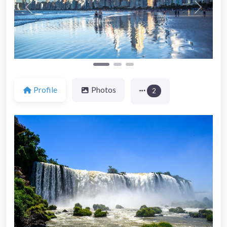
Previous
Next
Profile
Photos
2