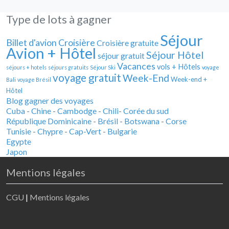
Type de lots à gagner
Séjour
Billet d'avion
Croisière
Croisière gratuite
Avion + Hôtel
Séjour Hôtel
séjour gratuit
Vacances
vols + Hôtels
séjours + hotels
séjours gratuits
Séjour Ski
voyage
voyage gratuit
Week-End
Week-end +
Bali
voyage Brésil
Hôtel
Blog gagner des voyages
Cuba
-
Chine
-
Cambodge
-
Chili
-
Corée du sud
République Dominicaine
-
Brésil
-
Botswana
-
Corse
Tunisie
-
Chypre
-
Cap-Vert
-
Bulgarie
Egypte
Japon
Mentions légales
CGU
|
Mentions légales