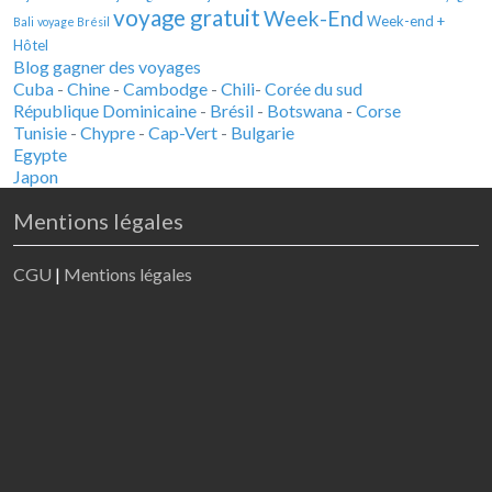
voyage gratuit
Week-End
Week-end +
Bali
voyage Brésil
Hôtel
Blog gagner des voyages
Cuba
-
Chine
-
Cambodge
-
Chili
-
Corée du sud
République Dominicaine
-
Brésil
-
Botswana
-
Corse
Tunisie
-
Chypre
-
Cap-Vert
-
Bulgarie
Egypte
Japon
Mentions légales
CGU
|
Mentions légales