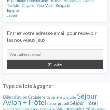
République Dominicaine
-
Brésil
-
Botswana
-
Corse
Tunisie
-
Chypre
-
Cap-Vert
-
Bulgarie
Egypte
Japon
Entrez votre adresse email pour recevoir
les nouveaux jeux
Type de lots à gagner
Séjour
Billet d'avion
Croisière
Croisière gratuite
Avion + Hôtel
Séjour Hôtel
séjour gratuit
Vacances
vols + Hôtels
séjours + hotels
séjours gratuits
Séjour Ski
voyage