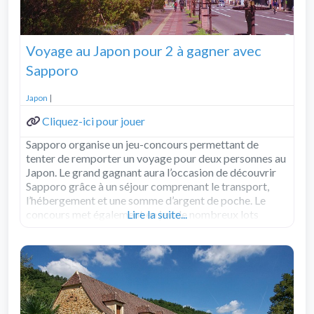
Voyage au Japon pour 2 à gagner avec
Sapporo
Japon
|
Cliquez-ici pour jouer
Sapporo organise un jeu-concours permettant de
tenter de remporter un voyage pour deux personnes au
Japon. Le grand gagnant aura l’occasion de découvrir
Sapporo grâce à un séjour comprenant le transport,
l’hébergement et une somme d’argent de poche. Le
concours met également en jeu de nombreux lots
Lire la suite...
instantanés. Le lot principal comprend un voyage pour
Read more...