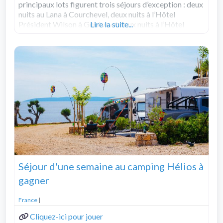
principaux lots figurent trois séjours d’exception : deux
nuits au Lana à Courchevel, deux nuits à l’Hôtel
Président Wilson à Genève et deux nuits à l’Hôtel
Lire la suite...
Nendaz 4 Vallées & Spa en Suisse.
Read more...
Séjour d'une semaine au camping Hélios à
gagner
France
|
Cliquez-ici pour jouer