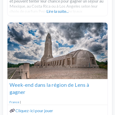
et peuvent tenter leur chance pour gagner un séjour au
Mexique, au Costa Rica ou à Los Angeles selon leur
choix de parfum Pepsi. Les lots principaux
Lire la suite...
comprennent 3 voyages pour 2 personnes d’une valeur
Read more...
Week-end dans la région de Lens à
gagner
France
|
Cliquez-ici pour jouer