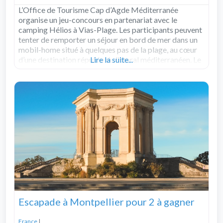
L’Office de Tourisme Cap d’Agde Méditerranée
organise un jeu-concours en partenariat avec le
camping Hélios à Vias-Plage. Les participants peuvent
tenter de remporter un séjour en bord de mer dans un
mobil-home situé à quelques pas de la plage, au cœur
d’une destination réputée du littoral méditerranéen. Le
Lire la suite...
gagnant profitera d’un séjour d’une semaine en
Read
more...
Escapade à Montpellier pour 2 à gagner
France
|