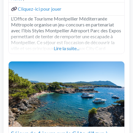
Cliquez-ici pour jouer
L’Office de Tourisme Montpellier Méditerranée
Métropole organise un jeu-concours en partenariat
avec l’Ibis Styles Montpellier Aéroport Parc des Expos
permettant de tenter de remporter une escapade à
Montpellier. Ce séjour est l’occasion de découvrir la
ville et ses principaux sites grâce aux City Card
Lire la suite...
incluses dans le lot. Le gagnant remportera une
escapade de 2
Read more...