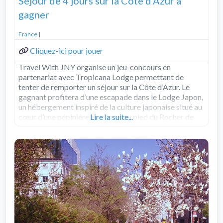
Séjour de 4 jours sur la Côte d'Azur à
gagner
France
|
Cliquez-ici pour jouer
Travel With JNY organise un jeu-concours en
partenariat avec Tropicana Lodge permettant de
tenter de remporter un séjour sur la Côte d’Azur. Le
gagnant profitera d’une escapade dans le Lodge Japon,
un hébergement inspiré de la culture japonaise situé au
cœur d’une pépinière exotique, au pied du Rocher de
Lire la suite...
Roquebrune. Le lot comprend un séjour
Read more...