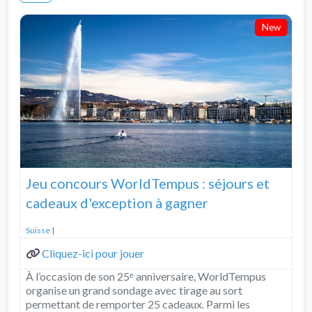
New
Jeu concours WorldTempus : séjours et
cadeaux d'exception à gagner
Suisse
|
Cliquez-ici pour jouer
À l’occasion de son 25ᵉ anniversaire, WorldTempus
organise un grand sondage avec tirage au sort
permettant de remporter 25 cadeaux. Parmi les