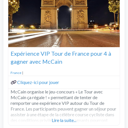
Expérience VIP Tour de France pour 4 à
gagner avec McCain
France
|
Cliquez-ici pour jouer
McCain organise le jeu-concours « Le Tour avec
McCain ça régale ! » permettant de tenter de
remporter une expérience VIP autour du Tour de
France. Les participants peuvent gagner un séjour pour
assister à une étape de la célèbre course cycliste dans
des conditions privilégiées. Les gagnants pourront
Lire la suite...
profiter d’une expérience VIP Tour de
Read more...