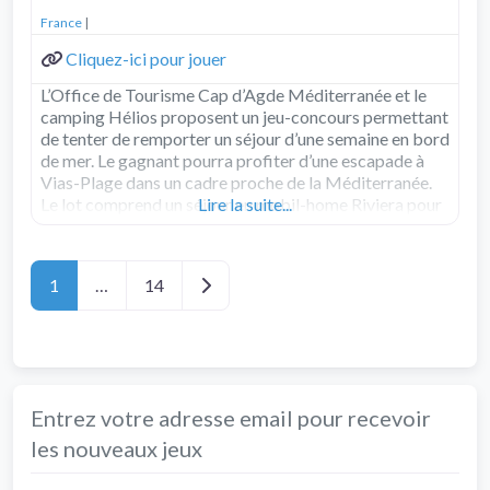
France
|
Cliquez-ici pour jouer
L’Office de Tourisme Cap d’Agde Méditerranée et le
camping Hélios proposent un jeu-concours permettant
de tenter de remporter un séjour d’une semaine en bord
de mer. Le gagnant pourra profiter d’une escapade à
Vias-Plage dans un cadre proche de la Méditerranée.
Le lot comprend un séjour en mobil-home Riviera pour
Lire la suite...
4 à 6 personnes, avec
Read more...
Posts navigation
Older posts
1
…
14
Entrez votre adresse email pour recevoir
les nouveaux jeux