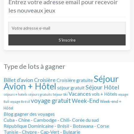
Entrez votre adresse email pour recevoir
les nouveaux jeux
Type de lots à gagner
Séjour
Billet d'avion
Croisière
Croisière gratuite
Avion + Hôtel
Séjour Hôtel
séjour gratuit
Vacances
vols + Hôtels
séjours + hotels
séjours gratuits
Séjour Ski
voyage
voyage gratuit
Week-End
Week-end +
Bali
voyage Brésil
Hôtel
Blog gagner des voyages
Cuba
-
Chine
-
Cambodge
-
Chili
-
Corée du sud
République Dominicaine
-
Brésil
-
Botswana
-
Corse
Tunisie
-
Chypre
-
Cap-Vert
-
Bulgarie