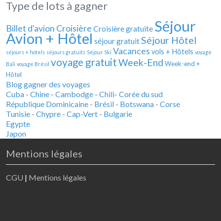
Type de lots à gagner
Séjour
Billet d'avion
Croisière
Croisière gratuite
Avion + Hôtel
Séjour Hôtel
séjour gratuit
Vacances
vols + Hôtels
séjours + hotels
séjours gratuits
Séjour Ski
voyage
voyage gratuit
Week-End
Week-end +
Bali
voyage Brésil
Hôtel
Blog gagner des voyages
Cuba
-
Chine
-
Cambodge
-
Chili
-
Corée du sud
République Dominicaine
-
Brésil
-
Botswana
-
Corse
Tunisie
-
Chypre
-
Cap-Vert
-
Bulgarie
Egypte
Japon
Mentions légales
CGU
|
Mentions légales